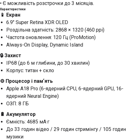
• Є можливість розстрочки до 3 місяців.
Характеристики
📱 Екран
6.9" Super Retina XDR OLED
Роздільна здатність: 2868 × 1320 (460 ppi)
Частота оновлення: 120 Гц (ProMotion)
Always-On Display, Dynamic Island
🔒 Захист
IP68 (до 6 м глибини, до 30 хвилин)
Корпус: титан + скло
⚙️ Процесор і памʼять
Apple A18 Pro (6-ядерний CPU, 6-ядерний GPU, 16-
ядерний Neural Engine)
ОЗП: 8 ГБ
🔋 Акумулятор
Ємність: 4685 мА·г
До 33 годин відео / 29 годин стримінгу / 105 годин
музики