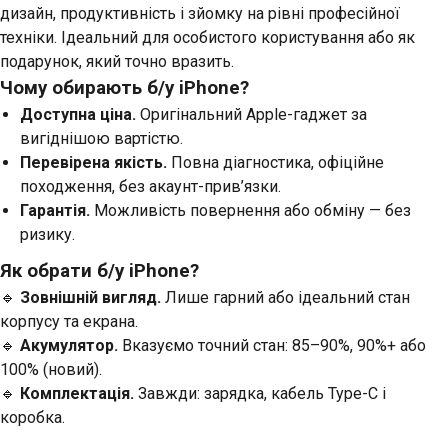
дизайн, продуктивність і зйомку на рівні професійної
техніки. Ідеальний для особистого користування або як
подарунок, який точно вразить.
Чому обирають б/у iPhone?
Доступна ціна.
Оригінальний Apple-гаджет за
вигіднішою вартістю.
Перевірена якість.
Повна діагностика, офіційне
походження, без акаунт-прив’язки.
Гарантія.
Можливість повернення або обміну — без
ризику.
Як обрати б/у iPhone?
🔹
Зовнішній вигляд.
Лише гарний або ідеальний стан
корпусу та екрана.
🔹
Акумулятор.
Вказуємо точний стан: 85–90%, 90%+ або
100% (новий).
🔹
Комплектація.
Завжди: зарядка, кабель Type-C і
коробка.