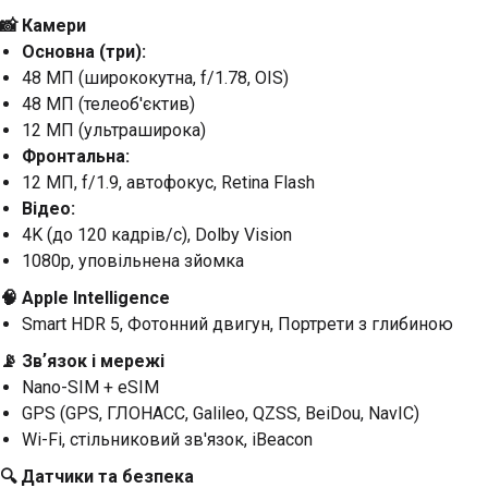
📸 Камери
Основна (три):
48 МП (ширококутна, f/1.78, OIS)
48 МП (телеоб'єктив)
12 МП (ультраширока)
Фронтальна:
12 МП, f/1.9, автофокус, Retina Flash
Відео:
4K (до 120 кадрів/с), Dolby Vision
1080p, уповільнена зйомка
🧠 Apple Intelligence
Smart HDR 5, Фотонний двигун, Портрети з глибиною
📡 Звʼязок і мережі
Nano-SIM + eSIM
GPS (GPS, ГЛОНАСС, Galileo, QZSS, BeiDou, NavIC)
Wi-Fi, стільниковий зв'язок, iBeacon
🔍 Датчики та безпека