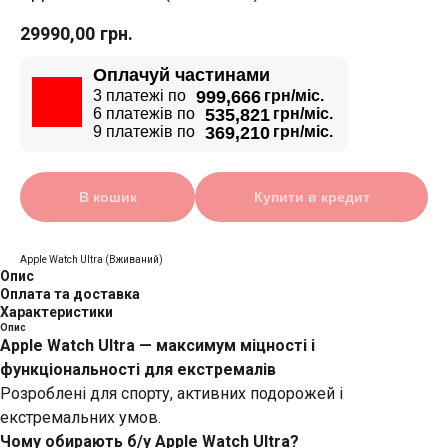
29990,00
грн.
Оплачуй частинами
3 платежі по
999,666
грн/міс.
6 платежів по
535,821
грн/міс.
9 платежів по
369,210
грн/міс.
В кошик
Купити в кредит
Apple Watch Ultra (Вживаний)
Опис
Оплата та доставка
Характеристики
Опис
Apple Watch Ultra — максимум міцності і
функціональності для екстремалів
Розроблені для спорту, активних подорожей і
екстремальних умов.
Чому обирають б/у Apple Watch Ultra?