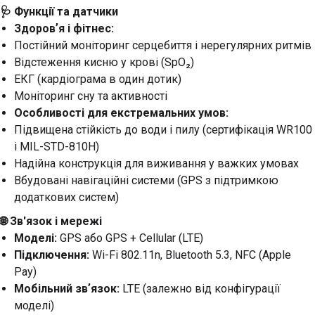
🩺 Функції та датчики
Здоровʼя і фітнес:
Постійний моніторинг серцебиття і нерегулярних ритмів
Відстеження кисню у крові (SpO₂)
ЕКГ (кардіограма в один дотик)
Моніторинг сну та активності
Особливості для екстремальних умов:
Підвищена стійкість до води і пилу (сертифікація WR100
і MIL-STD-810H)
Надійна конструкція для виживання у важких умовах
Вбудовані навігаційні системи (GPS з підтримкою
додаткових систем)
🌐 Зв'язок і мережі
Моделі:
GPS або GPS + Cellular (LTE)
Підключення:
Wi-Fi 802.11n, Bluetooth 5.3, NFC (Apple
Pay)
Мобільний звʼязок:
LTE (залежно від конфігурації
моделі)