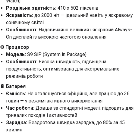
Watch)
Роздільна здатність:
410 x 502 пікселів
Яскравість:
до 2000 ніт — ідеальний навіть у яскравому
сонячному світлі
Особливості:
Надзвичайно великий і яскравий Always-
On дисплей із високою частотою оновлення
⚙️ Процесор
Модель:
S9 SiP (System in Package)
Особливості:
Висока швидкість, підвищена
продуктивність, оптимізована для екстремальних
режимів роботи
🔋 Батарея
Ємність:
Не оголошується офіційно, але працює до 36
годин — у режимі активного використання
Час роботи:
Довше за стандартні моделі, підходить для
тривалих походів і активностей
Зарядка:
Бездротова швидка зарядка, до 80% за 45
хвилин