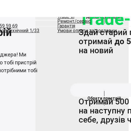
И
ПОСЛУГИ
ія
MacBook
Сервіс
Про нас
Контакти
iPhone
Apple Watch
iPad
MacBook
Air
емо на себе
Trade-
б/у
Trade-in
Дізнатись більше
Ремонт/сервіс
59 59 69
Гарантія
рій
Здай старий 
 Політехнічний 1/33
Умови оплати та доставки
отримай
до 
на новий
еджера! Ми
 тобі пристрій
потрібними тобі
Обрати пристрій
Отримай 500 
на наступну 
себе, друзів 