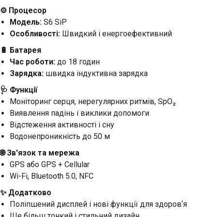
⚙️ Процесор
Модель:
S6 SiP
Особливості:
Швидкий і енергоефективний
🔋 Батарея
Час роботи:
до 18 годин
Зарядка:
швидка індуктивна зарядка
🩺 Функції
Моніторинг серця, нерегулярних ритмів, SpO₂
Виявлення падінь і виклики допомоги
Відстеження активності і сну
Водонепроникність до 50 м
🌐 Зв'язок та мережа
GPS або GPS + Cellular
Wi-Fi, Bluetooth 5.0, NFC
✨ Додатково
Поліпшений дисплей і нові функції для здоровʼя
Ще більш тонкий і стильний дизайн