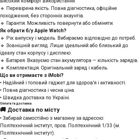
високий комфорт використання.
🔹 Перевірена якість. Повна діагностика, офіційне
походження, без сторонніх акаунтів.
🔹 Гарантія. Можливість повернути або обміняти.
Як обрати б/у Apple Watch?
🔹 Рік випуску і модель. Вибираємо відповідно до потреб.
🔹 Зовнішній вигляд. Лише ідеальний або близький до
ідеалу стан корпусу і дисплею.
🔹 Батарея. Вказуємо стан акумулятора — кількість зарядів.
🔹 Комплектація. Оригінальний заряд і кабель.
Що ви отримаєте з iMobi?
• Надійний і топовий гаджет для здоров'я і активності.
• Повна діагностика і чесна ціна.
• Швидка доставка по Україні.
Оплата та доставка
🚚
Доставка по місту
• Забирай самостійно з магазину за адресою:
Політехнічний інститут, пров. Політехнічний 1/33
(м.
Політехнічний інститут).