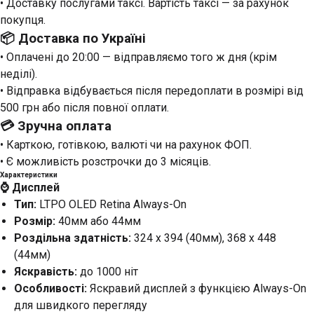
• Доставку послугами таксі. Вартість таксі — за рахунок
покупця.
📦
Доставка по Україні
• Оплачені до 20:00 — відправляємо того ж дня (крім
неділі).
• Відправка відбувається після передоплати в розмірі від
500 грн або після повної оплати.
💳
Зручна оплата
• Карткою, готівкою, валюті чи на рахунок ФОП.
• Є можливість розстрочки до 3 місяців.
Характеристики
⌚️ Дисплей
Тип:
LTPO OLED Retina Always-On
Розмір:
40мм або 44мм
Роздільна здатність:
324 x 394 (40мм), 368 x 448
(44мм)
Яскравість:
до 1000 ніт
Особливості:
Яскравий дисплей з функцією Always-On
для швидкого перегляду